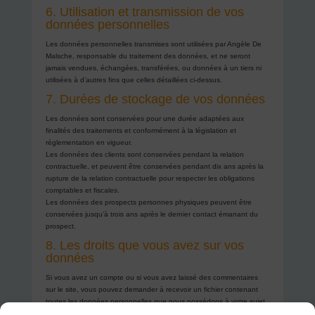
6. Utilisation et transmission de vos
données personnelles
Les données personnelles transmises sont utilisées par Angèle De
Malsche, responsable du traitement des données, et ne seront
jamais vendues, échangées, transférées, ou données à un tiers ni
utilisées à d’autres fins que celles détaillées ci-dessus.
7. Durées de stockage de vos données
Les données sont conservées pour une durée adaptées aux
finalités des traitements et conformément à la législation et
réglementation en vigueur.
Les données des clients sont conservées pendant la relation
contractuelle, et peuvent être conservées pendant dix ans après la
rupture de la relation contractuelle pour respecter les obligations
comptables et fiscales.
Les données des prospects personnes physiques peuvent être
conservées jusqu’à trois ans après le dernier contact émanant du
prospect.
8. Les droits que vous avez sur vos
données
Si vous avez un compte ou si vous avez laissé des commentaires
sur le site, vous pouvez demander à recevoir un fichier contenant
toutes les données personnelles que nous possédons à votre sujet,
incluant celles que vous nous avez fournies.