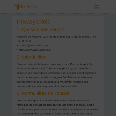
Privacybeleid
1. Qui sommes-nous ?
• Angèle De Malsche, 203 rue de la tour, 81170 Bournazel tél. : 07
66 80 25 58
• contact@villasurciel.com
• https://www.villasurciel.com
2. Introduction
Dans le cadre de la location saisonière du « Patio », Angèle De
Malsche, résidant à 81170 Bournazel (France), est amenée à
collecter et à traiter des informations dont certaines sont qualifiées
de « données personnelles ». Angèle De Malsche attache une
grande importance au respect de la vie privée, et utilise ces
données de manière responsable et confidentielle.
3. Formulaires de contact
Les données que vous nous transmettez directement, via un
formulaire de contact ou bien par contact direct par email, c’est à
dire les noms, prénoms, adresses, numéros de téléphone, adresses
mail, coordonnées bancaires et âges du locataire et des autres