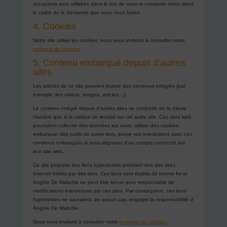
occupants sont utilisées dans le but de vous re-contacter et/ou dans
le cadre de la demande que vous nous faites.
4. Cookies
Notre site utilise les cookies, nous vous invitons à consulter notre
politique de cookies
.
5. Contenu embarqué depuis d’autres
sites
Les articles de ce site peuvent inclure des contenus intégrés (par
exemple des vidéos, images, articles…).
Le contenu intégré depuis d’autres sites se comporte de la même
manière que si le visiteur se rendait sur cet autre site. Ces sites web
pourraient collecter des données sur vous, utiliser des cookies,
embarquer des outils de suivis tiers, suivre vos interactions avec ces
contenus embarqués si vous disposez d’un compte connecté sur
leur site web.
Ce site propose des liens hypertextes pointant vers des sites
Internet édités par des tiers. Ces liens sont établis de bonne foi et
Angèle De Malsche ne peut être tenue pour responsable de
modifications intervenues sur ces sites. Par conséquent, ces liens
hypertextes ne sauraient, en aucun cas, engager la responsabilité d’
Angèle De Malsche.
Nous vous invitons à consulter notre
politique de cookies
.